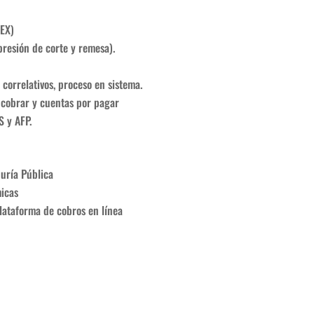
FEX)
presión de corte y remesa).
 correlativos, proceso en sistema.
 cobrar y cuentas por pagar
S y AFP.
duría Pública
micas
lataforma de cobros en línea